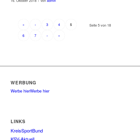
/
16. Oktober 2018
von
admin
«
‹
3
4
5
Seite 5 von 18
6
7
›
»
WERBUNG
Werbe hier
Werbe hier
LINKS
KreisSportBund
KSV-Aktuell