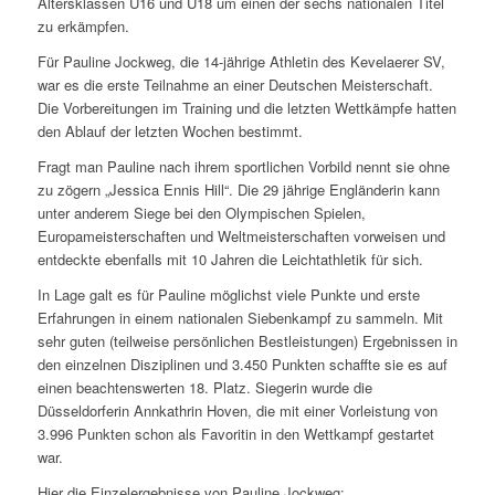
Altersklassen U16 und U18 um einen der sechs nationalen Titel
zu erkämpfen.
Für Pauline Jockweg, die 14-jährige Athletin des Kevelaerer SV,
war es die erste Teilnahme an einer Deutschen Meisterschaft.
Die Vorbereitungen im Training und die letzten Wettkämpfe hatten
den Ablauf der letzten Wochen bestimmt.
Fragt man Pauline nach ihrem sportlichen Vorbild nennt sie ohne
zu zögern „Jessica Ennis Hill“. Die 29 jährige Engländerin kann
unter anderem Siege bei den Olympischen Spielen,
Europameisterschaften und Weltmeisterschaften vorweisen und
entdeckte ebenfalls mit 10 Jahren die Leichtathletik für sich.
In Lage galt es für Pauline möglichst viele Punkte und erste
Erfahrungen in einem nationalen Siebenkampf zu sammeln. Mit
sehr guten (teilweise persönlichen Bestleistungen) Ergebnissen in
den einzelnen Disziplinen und 3.450 Punkten schaffte sie es auf
einen beachtenswerten 18. Platz. Siegerin wurde die
Düsseldorferin Annkathrin Hoven, die mit einer Vorleistung von
3.996 Punkten schon als Favoritin in den Wettkampf gestartet
war.
Hier die Einzelergebnisse von Pauline Jockweg: