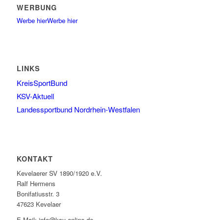
WERBUNG
Werbe hier
Werbe hier
LINKS
KreisSportBund
KSV-Aktuell
Landessportbund Nordrhein-Westfalen
KONTAKT
Kevelaerer SV 1890/1920 e.V.
Ralf Hermens
Bonifatiusstr. 3
47623 Kevelaer
E-Mail: info@ksv-online.de