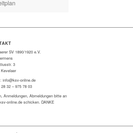
itplan
TAKT
aerer SV 1890/1920 e.V.
Hermens
tiusstr. 3
 Kevelaer
l: info@ksv-online.de
0 28 32 – 975 78 03
n, Anmeldungen, Abmeldungen bitte an
ksv-online.de schicken. DANKE