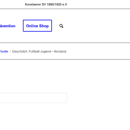
Kevelaerer SV 1890/1920 e.V
ävention
Online Shop
rtseite
/
Geschützt: Fußball-Jugend • Vorstand