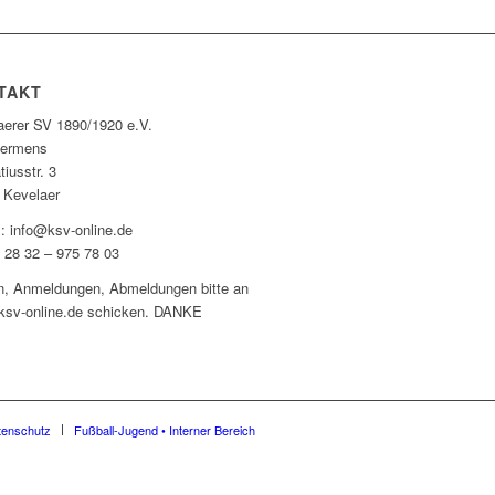
TAKT
aerer SV 1890/1920 e.V.
Hermens
tiusstr. 3
 Kevelaer
l: info@ksv-online.de
0 28 32 – 975 78 03
n, Anmeldungen, Abmeldungen bitte an
ksv-online.de schicken. DANKE
tenschutz
Fußball-Jugend • Interner Bereich