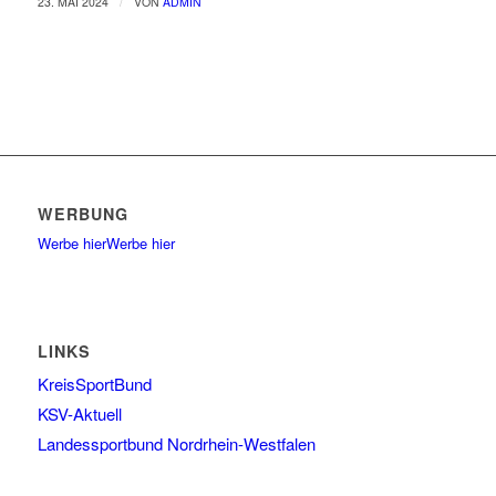
/
23. MAI 2024
VON
ADMIN
WERBUNG
Werbe hier
Werbe hier
LINKS
KreisSportBund
KSV-Aktuell
Landessportbund Nordrhein-Westfalen