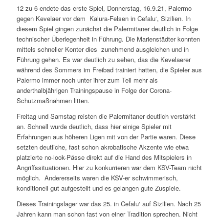
12 zu 6 endete das erste Spiel, Donnerstag, 16.9.21, Palermo
gegen Kevelaer vor dem Kalura-Felsen in Cefalu‘, Sizilien. In
diesem Spiel gingen zunächst die Palermitaner deutlich in Folge
technischer Überlegenheit in Führung. Die Marienstädter konnten
mittels schneller Konter dies zunehmend ausgleichen und in
Führung gehen. Es war deutlich zu sehen, das die Kevelaerer
während des Sommers im Freibad trainiert hatten, die Spieler aus
Palermo immer noch unter ihrer zum Teil mehr als
anderthalbjährigen Trainingspause in Folge der Corona-
Schutzmaßnahmen litten.
Freitag und Samstag reisten die Palermitaner deutlich verstärkt
an. Schnell wurde deutlich, dass hier einige Spieler mit
Erfahrungen aus höheren Ligen mit von der Partie waren. Diese
setzten deutliche, fast schon akrobatische Akzente wie etwa
platzierte no-look-Pässe direkt auf die Hand des Mitspielers in
Angriffssituationen. Hier zu konkurrieren war dem KSV-Team nicht
möglich. Andererseits waren die KSV-er schwimmerisch,
konditionell gut aufgestellt und es gelangen gute Zuspiele.
Dieses Trainingslager war das 25. in Cefalu‘ auf Sizilien. Nach 25
Jahren kann man schon fast von einer Tradition sprechen. Nicht